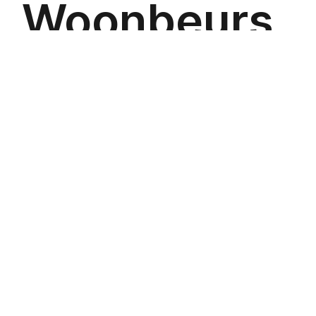
Project
Brochure
Plattegrond
Downloads
Situatietekening
Concept situatietekening Stockholm
Prijslijsten
Prijslijst PreSale - Stockholm - Prijsranges - d.d. 22-07-
2026
Technische omschrijving