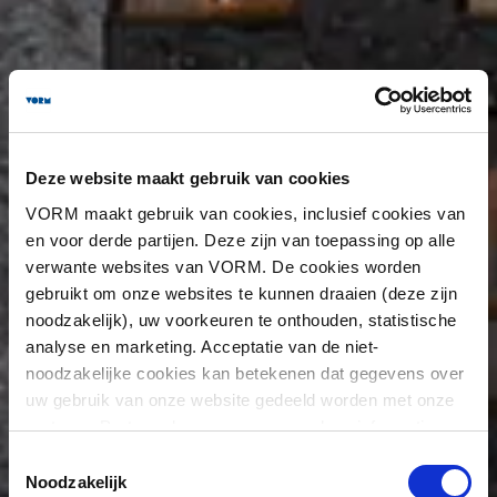
Deze website maakt gebruik van cookies
VORM maakt gebruik van cookies, inclusief cookies van
en voor derde partijen. Deze zijn van toepassing op alle
verwante websites van VORM. De cookies worden
gebruikt om onze websites te kunnen draaien (deze zijn
noodzakelijk), uw voorkeuren te onthouden, statistische
analyse en marketing. Acceptatie van de niet-
noodzakelijke cookies kan betekenen dat gegevens over
uw gebruik van onze website gedeeld worden met onze
partners. Partners kunnen en mogen deze informatie
combineren met informatie die u aan hen heeft verstrekt
Toestemmingsselectie
of die zij hebben verzameld op basis van eerder gebruik
Noodzakelijk