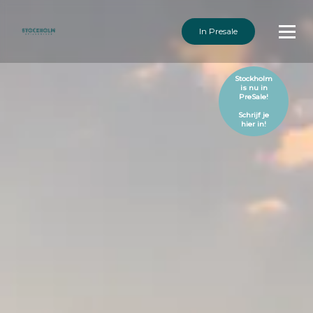
In Presale
Stockholm
is nu in
PreSale!
Schrijf je
hier in!