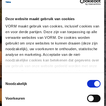
Deze website maakt gebruik van cookies
VORM maakt gebruik van cookies, inclusief cookies van
en voor derde partijen. Deze zijn van toepassing op alle
verwante websites van VORM. De cookies worden
gebruikt om onze websites te kunnen draaien (deze zijn
noodzakelijk), uw voorkeuren te onthouden, statistische
analyse en marketing. Acceptatie van de niet-
noodzakelijke cookies kan betekenen dat gegevens over
uw gebruik van onze website gedeeld worden met onze
partners. Partners kunnen en mogen deze informatie
combineren met informatie die u aan hen heeft verstrekt
Toestemmingsselectie
of die zij hebben verzameld op basis van eerder gebruik
Noodzakelijk
van hun diensten. Partners kunnen zich ook buiten de EU
bevinden. U kunt alle cookies accepteren, alleen de
Voorkeuren
noodzakelijke cookies accepteren of een selectie maken
naar uw voorkeur. Er staat meer informatie over de