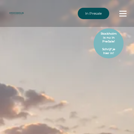
In Presale
Stockholm
is nu in
PreSale!
Schrijf je
hier in!