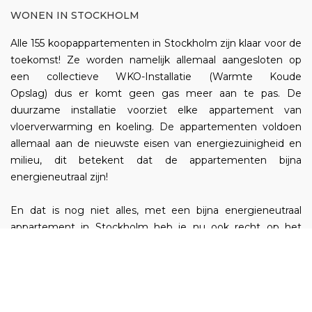
WONEN IN STOCKHOLM
Alle 155 koopappartementen in Stockholm zijn klaar voor de
toekomst! Ze worden namelijk allemaal aangesloten op
een collectieve WKO-Installatie (Warmte Koude
Opslag) dus er komt geen gas meer aan te pas. De
duurzame installatie voorziet elke appartement van
vloerverwarming en koeling. De appartementen voldoen
allemaal aan de nieuwste eisen van energiezuinigheid en
milieu, dit betekent dat de appartementen bijna
energieneutraal zijn!
En dat is nog niet alles, met een bijna energieneutraal
appartement in Stockholm heb je nu ook recht op het
afsluiten van een speciale duurzaamheidshypotheek met
mooie rentekortingen via VORM Sales & Finance en heb je
nu ook recht op meer leencapaciteit.
Meer weten over de Duurzaamheidshypotheek?