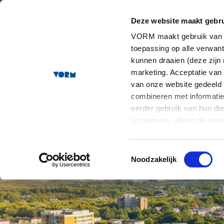
Het Waterfront
Deze website maakt gebru
VORM maakt gebruik van co
toepassing op alle verwa
kunnen draaien (deze zijn 
marketing. Acceptatie van
van onze website gedeeld
combineren met informatie 
eerder gebruik van hun di
accepteren, alleen de noo
staat meer informatie over
onze contactgegevens kunt 
Toestemmingsselectie
Noodzakelijk