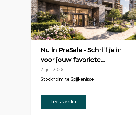
Nu in PreSale - Schrijf je in
voor jouw favoriete
appartemt(en)
21 juli 2026
Stockholm te Spijkenisse
Lees verder