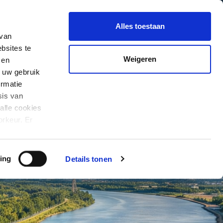
Duurzaamheid
In Presale
Alles toestaan
 van
bsites te
Weigeren
 en
 uw gebruik
rmatie
sis van
alle cookies
orkeur. Er
er cookies en
ing
Details tonen