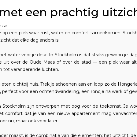
et een prachtig uitzic
isse
e op een plek waar rust, water en comfort samenkomen. Stockh
zicht dat elke dag anders is.
 water voor je deur. In Stockholm is dat straks gewoon je dageli
je uit over de Oude Maas of over de stad — een plek waar altijd
 tot veranderende luchten.
ieten dichtbij huis. Trek je schoenen aan en loop zo de Hongerla
r, perfect voor een ochtendwandeling, een rondje na werk of ge
 Stockholm zijn ontworpen met oog voor de toekomst. Je wo
het comfort dat je van een nieuw appartement mag verwachten
voor nu, maar ook voor later.
er maakt, is de combinatie van die elementen: het uitzicht, de