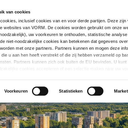
Locatie
Aanbod
Verkoopproces
ik van cookies
okies, inclusief cookies van en voor derde partijen. Deze zijn
nte websites van VORM. De cookies worden gebruikt om onze we
noodzakelijk), uw voorkeuren te onthouden, statistische analyse
 de niet-noodzakelijke cookies kan betekenen dat gegevens over
 worden met onze partners. Partners kunnen en mogen deze info
die u aan hen heeft verstrekt of die zij hebben verzameld op ba
ensten. Partners kunnen zich ook buiten de EU bevinden. U kunt 
dzakelijke cookies accepteren of een selectie maken naar uw vo
 de cookies en derde partijen onder Details, voor meer uitleg ov
u terecht bij Over.
Voorkeuren
Statistieken
Market