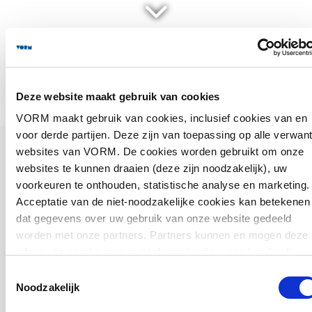
Seniorenappartement
(55+) zijn in verkoop!
Deze website maakt gebruik van cookies
Vanaf € 568.000,- v.o.n.
VORM maakt gebruik van cookies, inclusief cookies van en
Het is zover: de seniorenappartementen van SAAM zijn
voor derde partijen. Deze zijn van toepassing op alle verwan
in verkoop!
websites van VORM. De cookies worden gebruikt om onze
websites te kunnen draaien (deze zijn noodzakelijk), uw
Er zijn nog een aantal prachtige appartementen van
voorkeuren te onthouden, statistische analyse en marketing.
verschillende typen beschikbaar.
Acceptatie van de niet-noodzakelijke cookies kan betekenen
Bijvoorbeeld de
bouwnummers 3, 6, 34
(driekamer
dat gegevens over uw gebruik van onze website gedeeld
appartement),
12
(tweekamer hoekappartement),
43 en
worden met onze partners. Partners kunnen en mogen deze
44
(driekamer maisonnettes op de 3e en 4e verdieping).
informatie combineren met informatie die u aan hen heeft
Prijzen vanaf € 568.000,- v.o.n.
verstrekt of die zij hebben verzameld op basis van eerder
Toestemmingsselectie
gebruik van hun diensten. Partners kunnen zich ook buiten d
Noodzakelijk
Op de
interessepagina
kunt u zich inschrijven voor uw
EU bevinden. U kunt alle cookies accepteren, alleen de