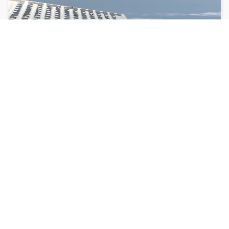
Nieuws van de bouwplaats:
gevels zo goed als afgerond
24 juli 2025
Vooruitgang op alle fronten
Lees verder