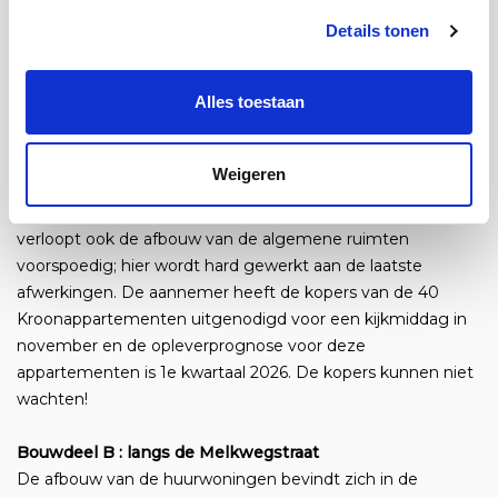
met het aanleggen van de bestrating rondom het gebouw.
Details tonen
Op die manier zullen alle entrees goed toegankelijk zijn bij
de oplevering.
Alles toestaan
Bouwdeel A: de hoogbouw met de Kroonappartementen
De afbouw van de Kroonappartementen is inmiddels
Weigeren
afgerond. De woningen worden nu zorgvuldig ingeregeld,
zodat alle installaties optimaal functioneren. Ondertussen
verloopt ook de afbouw van de algemene ruimten
voorspoedig; hier wordt hard gewerkt aan de laatste
afwerkingen. De aannemer heeft de kopers van de 40
Kroonappartementen uitgenodigd voor een kijkmiddag in
november en de opleverprognose voor deze
appartementen is 1e kwartaal 2026. De kopers kunnen niet
wachten!
Bouwdeel B : langs de Melkwegstraat
De afbouw van de huurwoningen bevindt zich in de