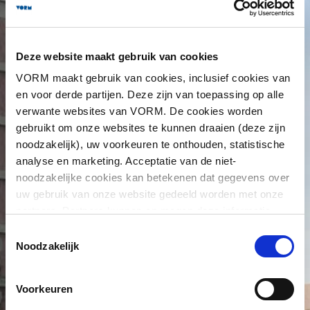
Deze website maakt gebruik van cookies
VORM maakt gebruik van cookies, inclusief cookies van
en voor derde partijen. Deze zijn van toepassing op alle
verwante websites van VORM. De cookies worden
gebruikt om onze websites te kunnen draaien (deze zijn
noodzakelijk), uw voorkeuren te onthouden, statistische
analyse en marketing. Acceptatie van de niet-
noodzakelijke cookies kan betekenen dat gegevens over
uw gebruik van onze website gedeeld worden met onze
partners. Partners kunnen en mogen deze informatie
combineren met informatie die u aan hen heeft verstrekt
Toestemmingsselectie
of die zij hebben verzameld op basis van eerder gebruik
Noodzakelijk
van hun diensten. Partners kunnen zich ook buiten de EU
bevinden. U kunt alle cookies accepteren, alleen de
Voorkeuren
noodzakelijke cookies accepteren of een selectie maken