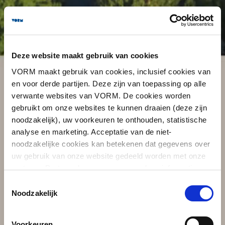
Deze website maakt gebruik van cookies
VORM maakt gebruik van cookies, inclusief cookies van
en voor derde partijen. Deze zijn van toepassing op alle
Looking for a new home in The
verwante websites van VORM. De cookies worden
Netherlands? | Construction has
gebruikt om onze websites te kunnen draaien (deze zijn
started!
noodzakelijk), uw voorkeuren te onthouden, statistische
Are you an expat or international buyer interested in
analyse en marketing. Acceptatie van de niet-
living in Conrad Amsterdam?
noodzakelijke cookies kan betekenen dat gegevens over
Our real estate agents are happy to help you
in English with:
uw gebruik van onze website gedeeld worden met onze
buying a newly built apartment
partners. Partners kunnen en mogen deze informatie
mortgage possibilities for expats
combineren met informatie die u aan hen heeft verstrekt
Toestemmingsselectie
the Dutch buying process
of die zij hebben verzameld op basis van eerder gebruik
Noodzakelijk
Get personal advice and ask your questions. Contact
van hun diensten. Partners kunnen zich ook buiten de EU
one of our English-speaking agents!
bevinden. U kunt alle cookies accepteren, alleen de
Voorkeuren