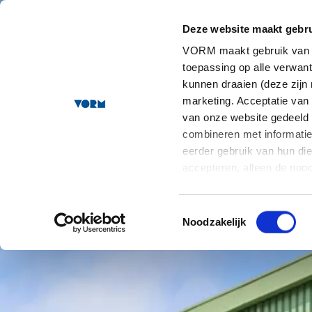
Circulaire stadsvilla’s
Deze website maakt gebru
VORM maakt gebruik van co
toepassing op alle verwa
kunnen draaien (deze zijn 
marketing. Acceptatie van
van onze website gedeeld
combineren met informatie 
eerder gebruik van hun di
accepteren, alleen de noo
staat meer informatie over
onze contactgegevens kunt 
Toestemmingsselectie
Noodzakelijk