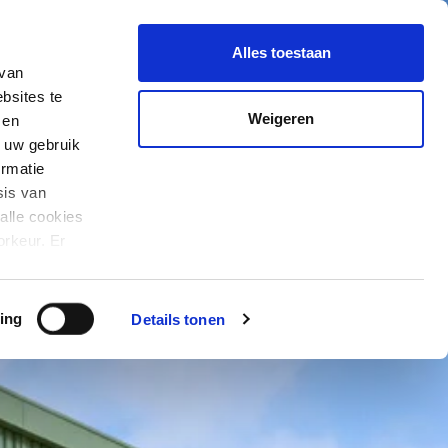
se
Nieuws
In Verkoop
Alles toestaan
 van
bsites te
Weigeren
 en
 uw gebruik
In verkoop!
rmatie
De laatste 2
sis van
circulaire
alle cookies
woningen
orkeur. Er
er cookies en
van KOER!
ing
Details tonen