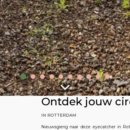
Ontdek jouw circ
IN ROTTERDAM
Nieuwsgierig naar deze eyecatcher in Rot