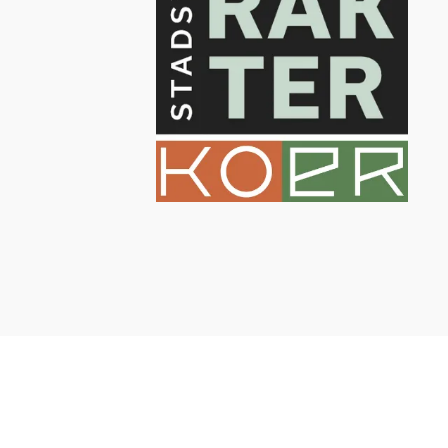
Home
Aanbod
De woningtypes