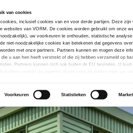
Aanbod
Downloads
Interes
ik van cookies
okies, inclusief cookies van en voor derde partijen. Deze zijn
nte websites van VORM. De cookies worden gebruikt om onze we
noodzakelijk), uw voorkeuren te onthouden, statistische analyse
 de niet-noodzakelijke cookies kan betekenen dat gegevens over
 worden met onze partners. Partners kunnen en mogen deze info
die u aan hen heeft verstrekt of die zij hebben verzameld op ba
ensten. Partners kunnen zich ook buiten de EU bevinden. U kunt 
dzakelijke cookies accepteren of een selectie maken naar uw vo
 de cookies en derde partijen onder Details, voor meer uitleg ov
u terecht bij Over.
Voorkeuren
Statistieken
Market